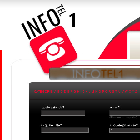
CATEGORIE:
A
B
C
D
E
F
G
H
I
J
K
L
M
N
O
P
Q
R
S
T
U
V
W
X
Y
Z
(Elenco categorie)