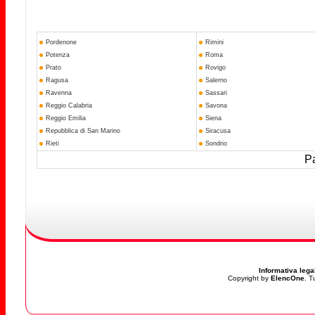
Pordenone
Rimini
Potenza
Roma
Prato
Rovigo
Ragusa
Salerno
Ravenna
Sassari
Reggio Calabria
Savona
Reggio Emilia
Siena
Repubblica di San Marino
Siracusa
Rieti
Sondrio
Pa
Informativa lega
Copyright by
ElencOne
. T