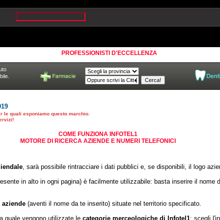
PROFESSIONISTI D'ECCELLENZA
uto
ile.
019
per le quali esponiamo questo marchio.
rvizi!
COME FUNZIONA INFOTEL1
MOTORE DI RICERCA AZIENDE E NUMERI TELEFONICI
ziendale
, sarà possibile rintracciare i dati pubblici e, se disponibili, il logo a
esente in alto in ogni pagina) è facilmente utilizzabile: basta inserire il nome d
le aziende
(aventi il nome da te inserito) situate nel territorio specificato.
la quale vengono utilizzate le
categorie merceologiche di Infotel1
: scegli l'i