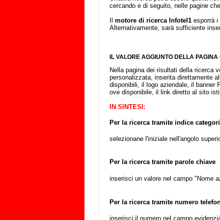
cercando e di seguito, nelle pagine che 
Il
motore di ricerca Infotel1
esporrà i 
Alternativamente, sarà sufficiente inser
IL VALORE AGGIUNTO DELLA PAGINA 
Nella pagina dei risultati della ricerca
personalizzata, inserita direttamente al
disponibili, il logo aziendale, il banner
ove disponibile, il link diretto al sito is
IN SINTESI:
Per la ricerca tramite indice categor
selezionane l'iniziale nell'angolo superi
Per la ricerca tramite parole chiave
inserisci un valore nel campo "Nome az
Per la ricerca tramite numero telefo
inserisci il numero nel campo evidenzi