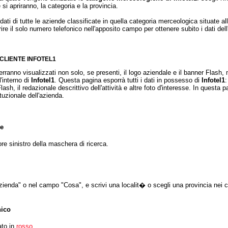
si apriranno, la categoria e la provincia.
dati di tutte le aziende classificate in quella categoria merceologica situate all
ire il solo numero telefonico nell'apposito campo per ottenere subito i dati del
CLIENTE INFOTEL1
 verranno visualizzati non solo, se presenti, il logo aziendale e il banner Flash
l'interno di
Infotel1
. Questa pagina esporrà tutti i dati in possesso di
Infotel1
:
 Flash, il redazionale descrittivo dell'attività e altre foto d'interesse. In quest
tituzionale dell'azienda.
ie
ore sinistro della maschera di ricerca.
ienda" o nel campo "Cosa", e scrivi una localit� o scegli una provincia nei c
nico
ato in
rosso.