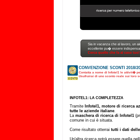
Sia in vacanza che al lavoro, un ai
eccellente pu� essere indispensab
Cerca quello che fa al caso tuo!
CONVENZIONE SCONTI 2018/2
Contatta a nome di Infotel1 le attivit� 
Usufruirai di uno sconto reale sui loro se
INFOTEL1: LA COMPLETEZZA
Tramite
Infotel1, motore di ricerca a
tutte le aziende italiane
.
La
maschera di ricerca di Infotel1
(pr
comune in cui è situata.
Come risultato otterrai
tutti i dati del
Un'altra ricerca potrà essere quella nel