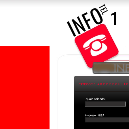
CATEGORIE:
A
B
C
D
E
F
G
H
I
J
K