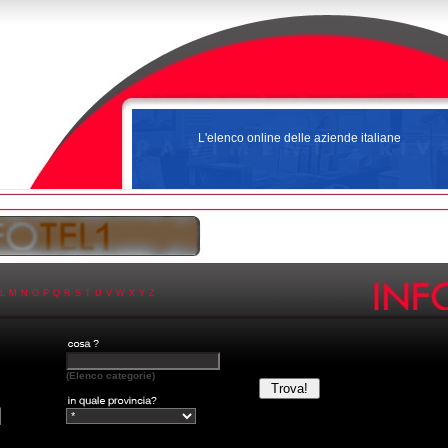
L'elenco online delle aziende italiane
L
M
N
O
P
Q
R
S
T
U
V
W
X
Y
Z
(Elenco categorie)