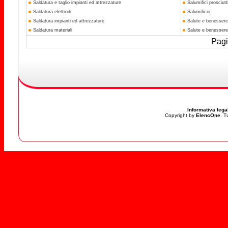
Saldatura e taglio impianti ed attrezzature
Salumifici prosciut
Saldatura elettrodi
Salumificio
Saldatura impianti ed attrezzature
Salute e benessere
Saldatura materiali
Salute e benessere
Pagi
Informativa lega
Copyright by
ElencOne
. T