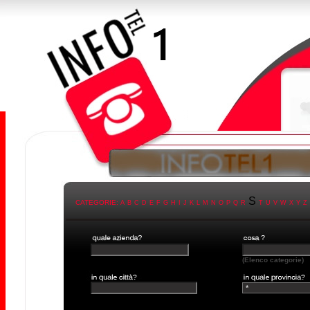
S
CATEGORIE:
A
B
C
D
E
F
G
H
I
J
K
L
M
N
O
P
Q
R
T
U
V
W
X
Y
Z
(Elenco categorie)