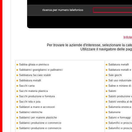
Infot
Per trovare le aziende d'interesse, selezionare la ca
Utilizzare il navigatore delle pa
Sabbia ghiaia e pietrisco
Saldatura metalli
Sabbiatrici granigliatrici e pallinatrici
Saldatura metalli e 
Sabbiatura facciate stabili
Sale giochi
Sabbiatura metalli
Sali uso industriale
Sacchi carta
Saline e miniere di 
Sacchi materia plastica
Salotti
Sacchi produzione e fornitura
Salotti produzione
Sacchi tela e juta
Salotti vendita al d
Saldatori a mano e accessori
Salumeria enoteca 
Saldatrici elettriche
Salumerie
Saldatrici per materie plastiche
Salumi e formaggi
Saldatrici produzione e commercio
Salumifici e prosciut
Saldatrici produzione e commercio
Salumifici e prosciu