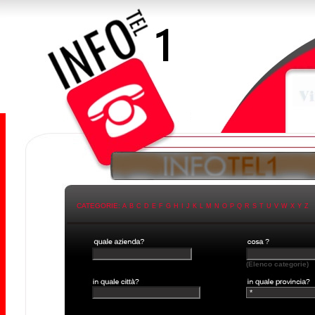
CATEGORIE:
A
B
C
D
E
F
G
H
I
J
K
L
M
N
O
P
Q
R
S
T
U
V
W
X
Y
Z
(Elenco categorie)