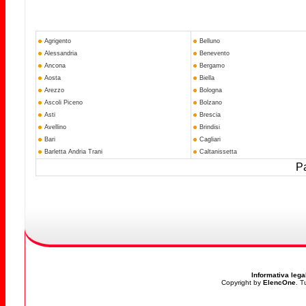
Agrigento
Belluno
Alessandria
Benevento
Ancona
Bergamo
Aosta
Biella
Arezzo
Bologna
Ascoli Piceno
Bolzano
Asti
Brescia
Avellino
Brindisi
Bari
Cagliari
Barletta Andria Trani
Caltanissetta
Pa
Informativa lega
Copyright by
ElencOne
. T