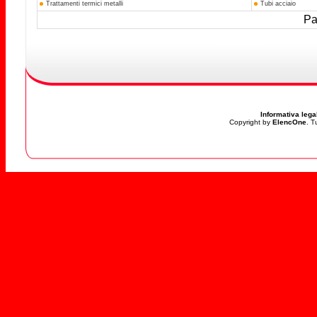
Trattamenti termici metalli
Tubi acciaio
Pag
Informativa lega
Copyright by
ElencOne
. T