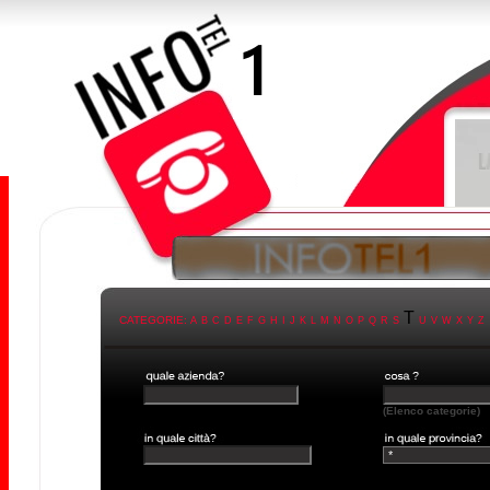
T
CATEGORIE:
A
B
C
D
E
F
G
H
I
J
K
L
M
N
O
P
Q
R
S
U
V
W
X
Y
Z
(Elenco categorie)