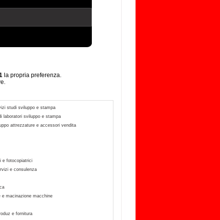
1
la propria preferenza.
ve.
vizi studi sviluppo e stampa
di laboratori sviluppo e stampa
luppo attrezzature e accessori vendita
i e fotocopiatrici
rvizi e consulenza
eca
 e macinazione macchine
produz e fornitura