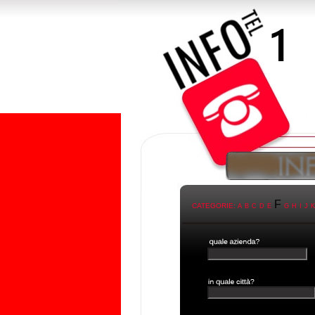
F
CATEGORIE:
A
B
C
D
E
G
H
I
J
K