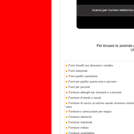
Per trovare le aziende 
Ut
Forni fornelli uso domestico vendita
Forni industriali
Forni panifici panetterie
Forni per panifici pasticcerie e pizzerie
Forni per pizzerie
Forniture alberghi bar ristoranti e comunita'
Forniture di bordo e navali
Forniture di servizi al settore navale revisione sist
nave
Forniture e attrezzature per negozi
Forniture elettriche
Forniture industriali
Forniture militari
Forniture ospedaliere