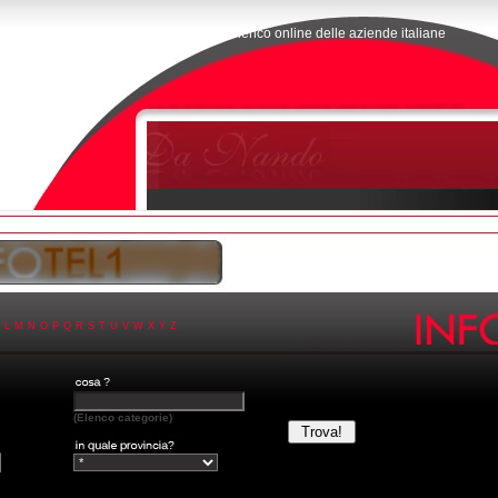
L'elenco online delle aziende italiane
L
M
N
O
P
Q
R
S
T
U
V
W
X
Y
Z
(Elenco categorie)