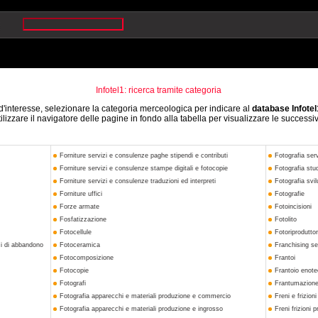
Infotel1: ricerca tramite categoria
d'interesse, selezionare la categoria merceologica per indicare al
database Infotel
ilizzare il navigatore delle pagine in fondo alla tabella per visualizzare le successi
Forniture servizi e consulenze paghe stipendi e contributi
Fotografia ser
Forniture servizi e consulenze stampe digitali e fotocopie
Fotografia stu
Forniture servizi e consulenze traduzioni ed interpreti
Fotografia svi
Forniture uffici
Fotografie
Forze armate
Fotoincisioni
Fosfatizzazione
Fotolito
Fotocellule
Fotoriproduttor
emi di abbandono
Fotoceramica
Franchising se
Fotocomposizione
Frantoi
Fotocopie
Frantoio enot
Fotografi
Frantumazione
Fotografia apparecchi e materiali produzione e commercio
Freni e frizioni
Fotografia apparecchi e materiali produzione e ingrosso
Freni frizioni 