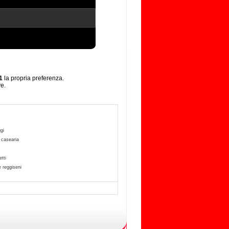
1
la propria preferenza.
ve.
gi
a casearia
tti
e reggiseni