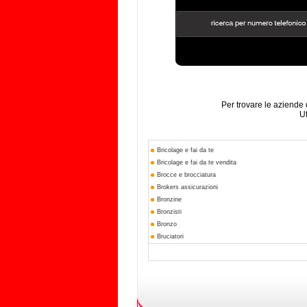
Per trovare le aziende 
Ut
Bricolage e fai da te
Bricolage e fai da te vendita
Brocce e brocciatura
Brokers assicurazioni
Bronzine
Bronzisti
Bronzo
Bruciatori