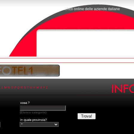
L'elenco online delle aziende italiane
K
L
M
N
O
P
Q
R
S
T
U
V
W
X
Y
Z
(Elenco categorie)