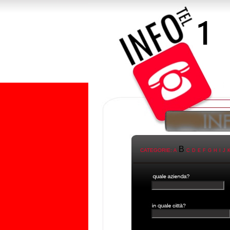
B
CATEGORIE:
A
C
D
E
F
G
H
I
J