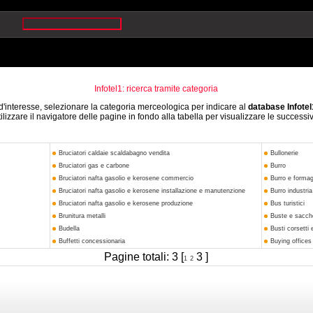
Infotel1: ricerca tramite categoria
d'interesse, selezionare la categoria merceologica per indicare al
database Infotel
ilizzare il navigatore delle pagine in fondo alla tabella per visualizzare le successi
Bruciatori caldaie scaldabagno vendita
Bullonerie
Bruciatori gas e carbone
Burro
Bruciatori nafta gasolio e kerosene commercio
Burro e formag
Bruciatori nafta gasolio e kerosene installazione e manutenzione
Burro industri
Bruciatori nafta gasolio e kerosene produzione
Bus turistici
Brunitura metalli
Buste e sacche
Budella
Busti corsetti 
Buffetti concessionaria
Buying offices
Pagine totali: 3 [
3 ]
1
2