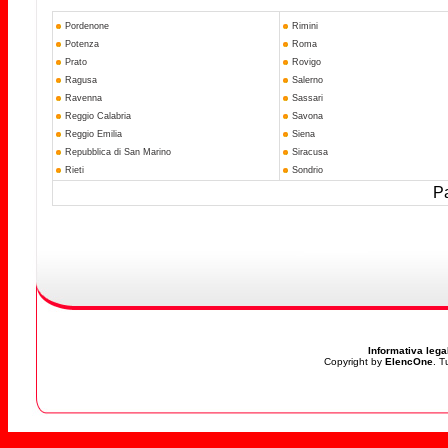
Pordenone
Rimini
Potenza
Roma
Prato
Rovigo
Ragusa
Salerno
Ravenna
Sassari
Reggio Calabria
Savona
Reggio Emilia
Siena
Repubblica di San Marino
Siracusa
Rieti
Sondrio
Pa
Informativa lega
Copyright by
ElencOne
. T