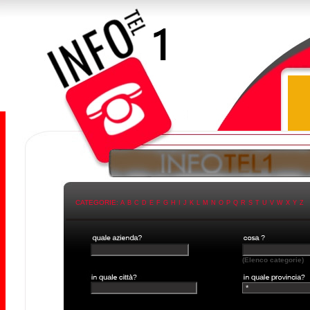
CATEGORIE:
A
B
C
D
E
F
G
H
I
J
K
L
M
N
O
P
Q
R
S
T
U
V
W
X
Y
Z
(Elenco categorie)