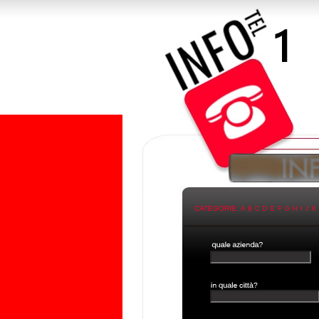
CATEGORIE:
A
B
C
D
E
F
G
H
I
J
K