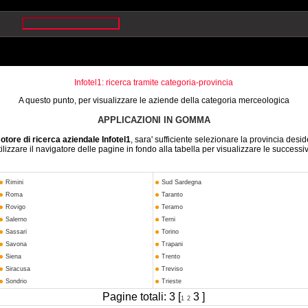
Infotel1: ricerca tramite categoria-provincia
A questo punto, per visualizzare le aziende della categoria merceologica
APPLICAZIONI IN GOMMA
otore di ricerca aziendale Infotel1
, sara' sufficiente selezionare la provincia desid
ilizzare il navigatore delle pagine in fondo alla tabella per visualizzare le successi
Rimini
Sud Sardegna
Roma
Taranto
Rovigo
Teramo
Salerno
Terni
Sassari
Torino
Savona
Trapani
Siena
Trento
Siracusa
Treviso
Sondrio
Trieste
Pagine totali: 3 [
3 ]
1
2