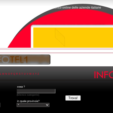
L'elenco online delle aziende italiane
L
M
N
O
P
Q
R
S
T
U
V
W
X
Y
Z
(Elenco categorie)