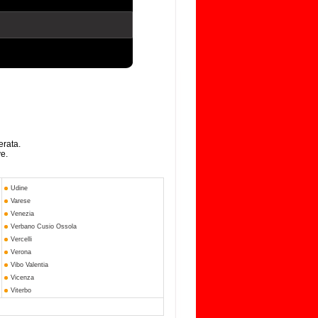
erata.
ve.
Udine
Varese
Venezia
Verbano Cusio Ossola
Vercelli
Verona
Vibo Valentia
Vicenza
Viterbo