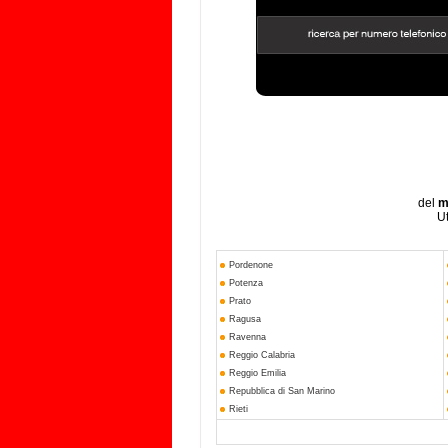
del
m
Ut
Pordenone
Potenza
Prato
Ragusa
Ravenna
Reggio Calabria
Reggio Emilia
Repubblica di San Marino
Rieti