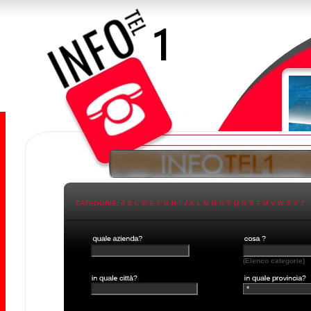
CATEGORIE:
A
B
C
D
E
F
G
H
I
J
K
L
M
N
O
P
Q
R
S
T
U
V
W
X
Y
Z
(Elenco categorie)