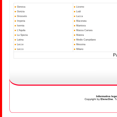
Genova
Livorno
Gorizia
Lodi
Grosseto
Lucca
Imperia
Macerata
Isernia
Mantova
L'Aquila
Massa Carrara
La Spezia
Matera
Latina
Medio Campidano
Lecce
Messina
Lecco
Milano
Pa
Informativa lega
Copyright by
ElencOne
. T