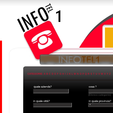
CATEGORIE:
A
B
C
D
E
F
G
H
I
J
K
L
M
N
O
P
Q
R
S
T
U
V
W
X
Y
Z
(Elenco categorie)