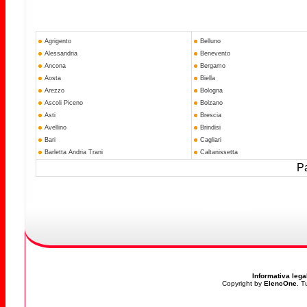
Agrigento
Belluno
Alessandria
Benevento
Ancona
Bergamo
Aosta
Biella
Arezzo
Bologna
Ascoli Piceno
Bolzano
Asti
Brescia
Avellino
Brindisi
Bari
Cagliari
Barletta Andria Trani
Caltanissetta
Pa
Informativa lega
Copyright by
ElencOne
. T