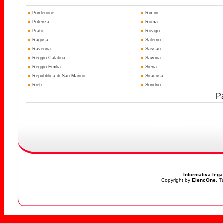
Pordenone
Rimini
Potenza
Roma
Prato
Rovigo
Ragusa
Salerno
Ravenna
Sassari
Reggio Calabria
Savona
Reggio Emilia
Siena
Repubblica di San Marino
Siracusa
Rieti
Sondrio
Pa
Informativa lega
Copyright by
ElencOne
. T