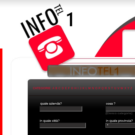
CATEGORIE:
A
B
C
D
E
F
G
H
I
J
K
L
M
N
O
P
Q
R
S
T
U
V
W
X
Y
Z
(Elenco categorie)