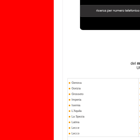
del
m
Ut
Genova
Gorizia
Grosseto
Imperia
Isernia
L'Aquila
La Spezia
Latina
Lecce
Lecco