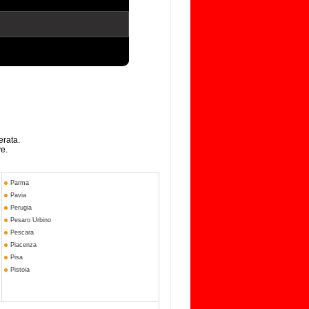
erata.
ve.
Parma
Pavia
Perugia
Pesaro Urbino
Pescara
Piacenza
Pisa
Pistoia