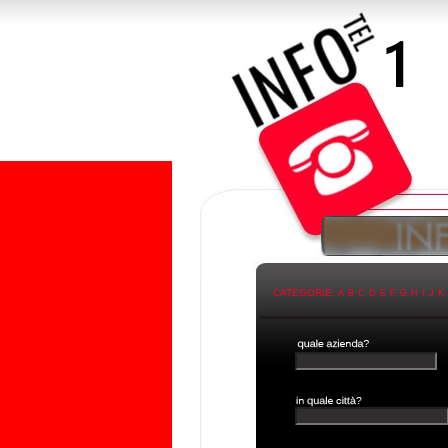
CATEGORIE:
A
B
C
D
E
F
G
H
I
J
K