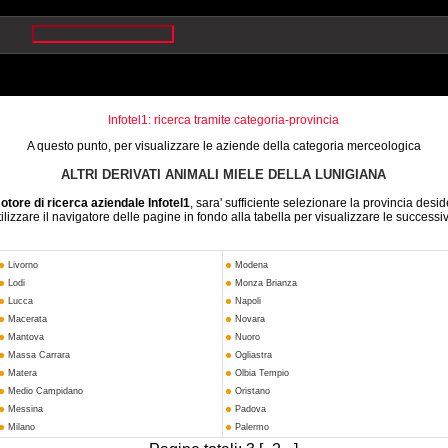
Infotel1: ricerca tramite categoria-provincia
A questo punto, per visualizzare le aziende della categoria merceologica
ALTRI DERIVATI ANIMALI MIELE DELLA LUNIGIANA
otore di ricerca aziendale Infotel1
, sara' sufficiente selezionare la provincia desid
ilizzare il navigatore delle pagine in fondo alla tabella per visualizzare le successi
Livorno
Modena
Lodi
Monza Brianza
Lucca
Napoli
Macerata
Novara
Mantova
Nuoro
Massa Carrara
Ogliastra
Matera
Olbia Tempio
Medio Campidano
Oristano
Messina
Padova
Milano
Palermo