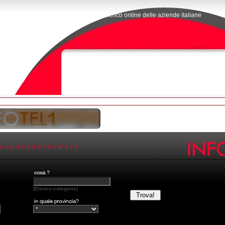
L'elenco online delle aziende italiane
L
M
N
O
P
Q
R
S
T
U
V
W
X
Y
Z
(Elenco categorie)