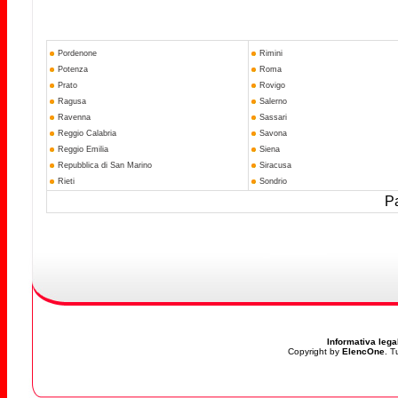
Pordenone
Rimini
Potenza
Roma
Prato
Rovigo
Ragusa
Salerno
Ravenna
Sassari
Reggio Calabria
Savona
Reggio Emilia
Siena
Repubblica di San Marino
Siracusa
Rieti
Sondrio
Pa
Informativa lega
Copyright by
ElencOne
. T