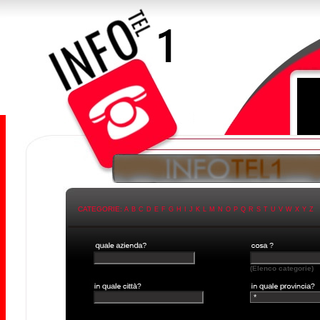
CATEGORIE:
A
B
C
D
E
F
G
H
I
J
K
L
M
N
O
P
Q
R
S
T
U
V
W
X
Y
Z
(Elenco categorie)