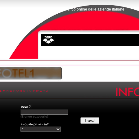
L'elenco online delle aziende italiane
L
M
N
O
P
Q
R
S
T
U
V
W
X
Y
Z
(Elenco categorie)