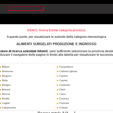
Infotel1: ricerca tramite categoria-provincia
A questo punto, per visualizzare le aziende della categoria merceologica
ALIMENTI SURGELATI PRODUZIONE E INGROSSO
otore di ricerca aziendale Infotel1
, sara' sufficiente selezionare la provincia desid
ilizzare il navigatore delle pagine in fondo alla tabella per visualizzare le successi
Belluno
Campobasso
Benevento
Carbonia Iglesias
Bergamo
Caserta
Biella
Catania
Bologna
Catanzaro
Bolzano
Chieti
Brescia
Como
Brindisi
Cosenza
Cagliari
Cremona
Caltanissetta
Crotone