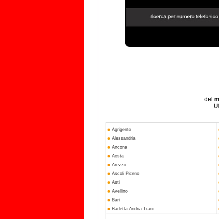
del
m
Ut
Agrigento
Alessandria
Ancona
Aosta
Arezzo
Ascoli Piceno
Asti
Avellino
Bari
Barletta Andria Trani