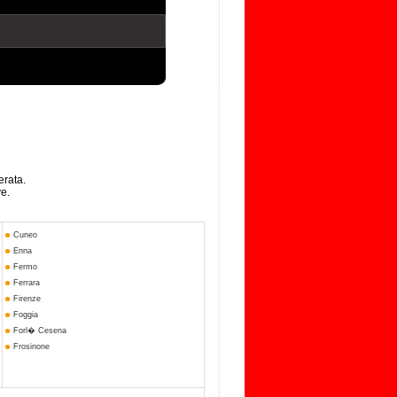
erata.
ve.
Cuneo
Enna
Fermo
Ferrara
Firenze
Foggia
Forl� Cesena
Frosinone