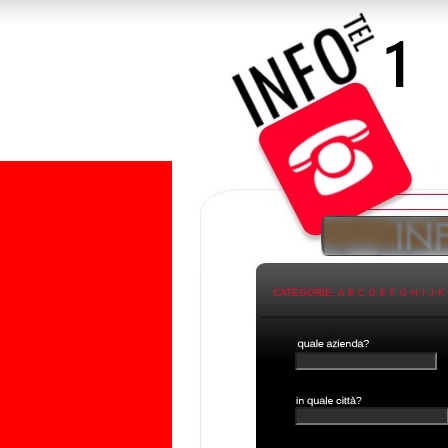
CATEGORIE:
A
B
C
D
E
F
G
H
I
J
K