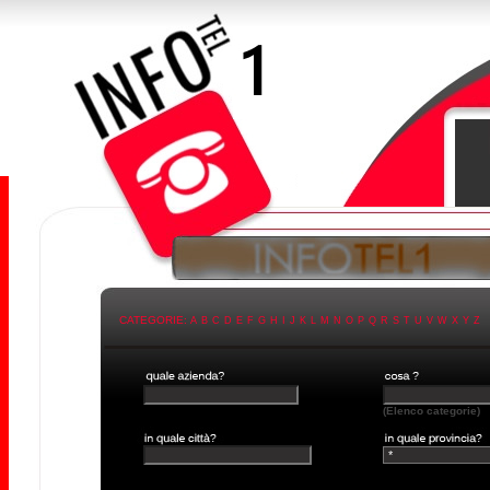
CATEGORIE:
A
B
C
D
E
F
G
H
I
J
K
L
M
N
O
P
Q
R
S
T
U
V
W
X
Y
Z
(Elenco categorie)