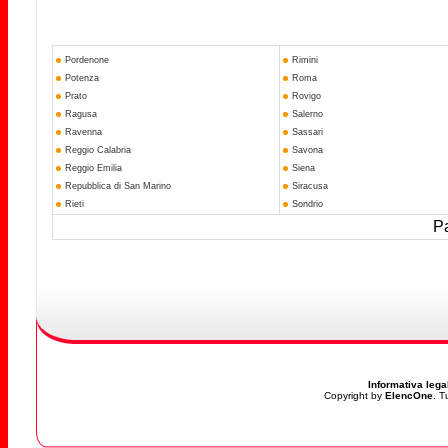
Pordenone
Rimini
Potenza
Roma
Prato
Rovigo
Ragusa
Salerno
Ravenna
Sassari
Reggio Calabria
Savona
Reggio Emilia
Siena
Repubblica di San Marino
Siracusa
Rieti
Sondrio
Pa
Informativa lega
Copyright by
ElencOne
. T