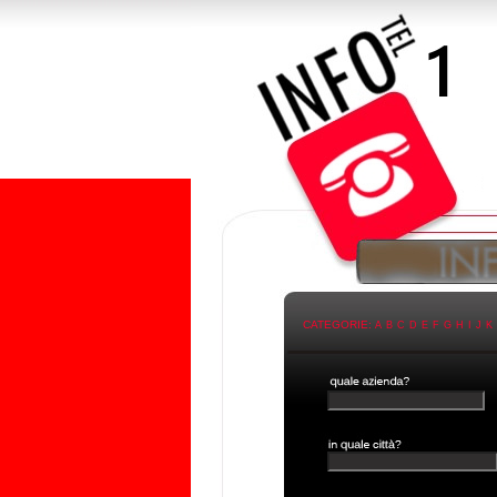
CATEGORIE:
A
B
C
D
E
F
G
H
I
J
K