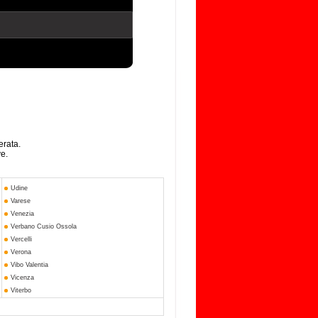
erata.
ve.
Udine
Varese
Venezia
Verbano Cusio Ossola
Vercelli
Verona
Vibo Valentia
Vicenza
Viterbo