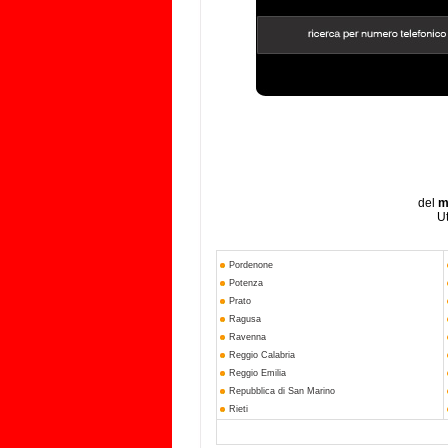
del
m
Ut
Pordenone
Potenza
Prato
Ragusa
Ravenna
Reggio Calabria
Reggio Emilia
Repubblica di San Marino
Rieti