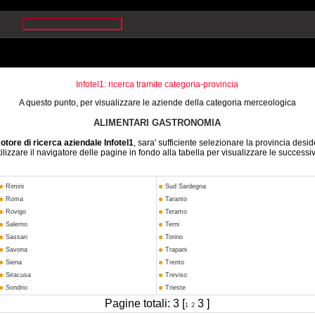
Infotel1: ricerca tramite categoria-provincia
A questo punto, per visualizzare le aziende della categoria merceologica
ALIMENTARI GASTRONOMIA
otore di ricerca aziendale Infotel1
, sara' sufficiente selezionare la provincia desid
ilizzare il navigatore delle pagine in fondo alla tabella per visualizzare le successi
Rimini
Sud Sardegna
Roma
Taranto
Rovigo
Teramo
Salerno
Terni
Sassari
Torino
Savona
Trapani
Siena
Trento
Siracusa
Treviso
Sondrio
Trieste
Pagine totali: 3 [
3 ]
1
2