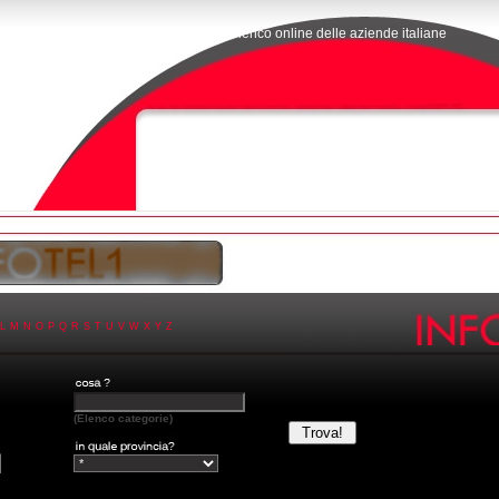
L'elenco online delle aziende italiane
L
M
N
O
P
Q
R
S
T
U
V
W
X
Y
Z
(Elenco categorie)