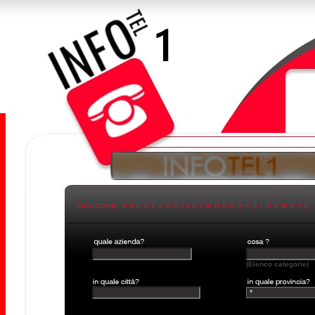
CATEGORIE:
A
B
C
D
E
F
G
H
I
J
K
L
M
N
O
P
Q
R
S
T
U
V
W
X
Y
Z
(Elenco categorie)