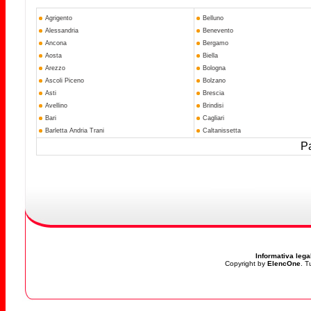
Agrigento
Belluno
Alessandria
Benevento
Ancona
Bergamo
Aosta
Biella
Arezzo
Bologna
Ascoli Piceno
Bolzano
Asti
Brescia
Avellino
Brindisi
Bari
Cagliari
Barletta Andria Trani
Caltanissetta
Pa
Informativa lega
Copyright by
ElencOne
. T