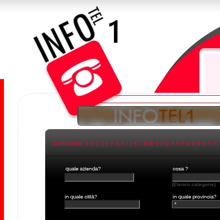
CATEGORIE:
A
B
C
D
E
F
G
H
I
J
K
L
M
N
O
P
Q
R
S
T
U
V
W
X
Y
Z
(Elenco categorie)