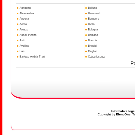
Agrigento
Belluno
Alessandria
Benevento
Ancona
Bergamo
Aosta
Biella
Arezzo
Bologna
Ascoli Piceno
Bolzano
Asti
Brescia
Avellino
Brindisi
Bari
Cagliari
Barletta Andria Trani
Caltanissetta
Pa
Informativa lega
Copyright by
ElencOne
. T