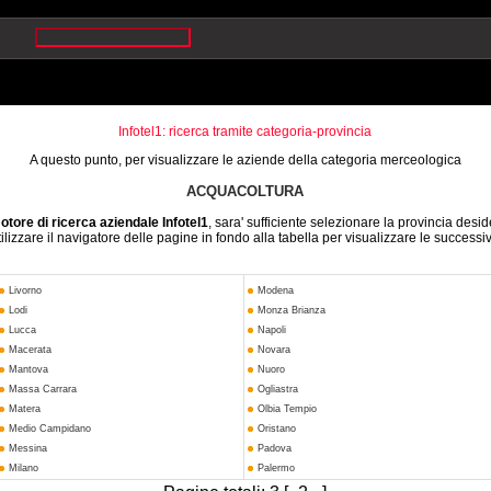
Infotel1: ricerca tramite categoria-provincia
A questo punto, per visualizzare le aziende della categoria merceologica
ACQUACOLTURA
otore di ricerca aziendale Infotel1
, sara' sufficiente selezionare la provincia desid
ilizzare il navigatore delle pagine in fondo alla tabella per visualizzare le successi
Livorno
Modena
Lodi
Monza Brianza
Lucca
Napoli
Macerata
Novara
Mantova
Nuoro
Massa Carrara
Ogliastra
Matera
Olbia Tempio
Medio Campidano
Oristano
Messina
Padova
Milano
Palermo