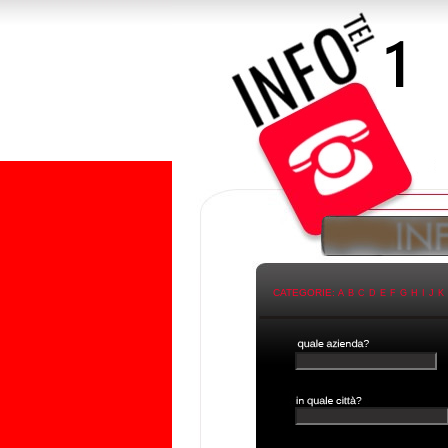
CATEGORIE:
A
B
C
D
E
F
G
H
I
J
K