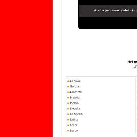
del
m
Ut
Genova
Gorizia
Grosseto
Imperia
Isernia
L'Aquila
La Spezia
Latina
Lecce
Lecco