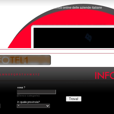
L'elenco online delle aziende italiane
L
M
N
O
P
Q
R
S
T
U
V
W
X
Y
Z
(Elenco categorie)