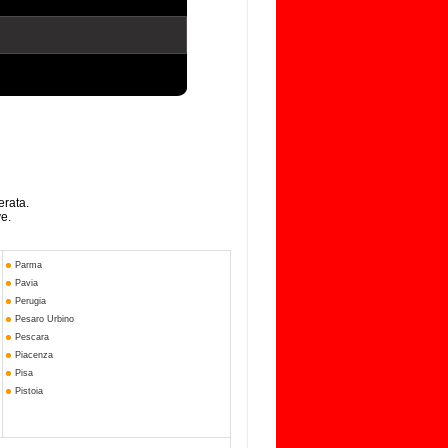
erata.
ve.
Parma
Pavia
Perugia
Pesaro Urbino
Pescara
Piacenza
Pisa
Pistoia