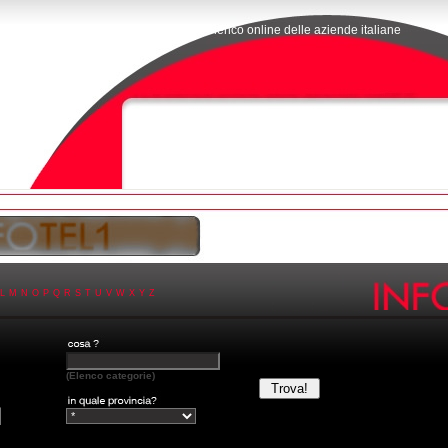
L'elenco online delle aziende italiane
L
M
N
O
P
Q
R
S
T
U
V
W
X
Y
Z
(Elenco categorie)