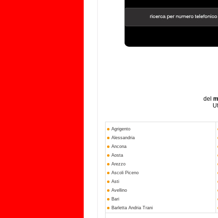
del
m
Ut
Agrigento
Alessandria
Ancona
Aosta
Arezzo
Ascoli Piceno
Asti
Avellino
Bari
Barletta Andria Trani