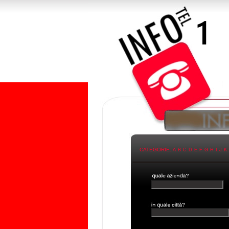
CATEGORIE:
A
B
C
D
E
F
G
H
I
J
K