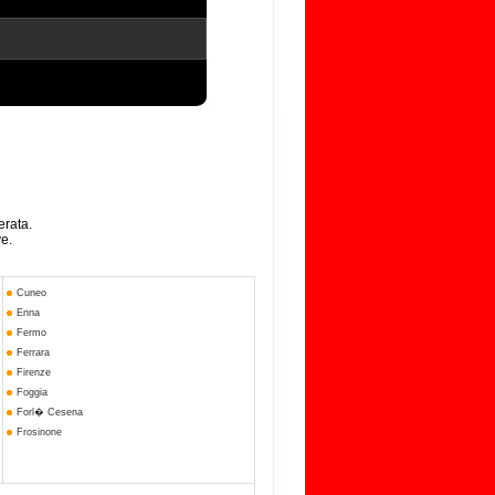
erata.
ve.
Cuneo
Enna
Fermo
Ferrara
Firenze
Foggia
Forl� Cesena
Frosinone