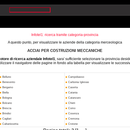
Infotel1: ricerca tramite categoria-provincia
A questo punto, per visualizzare le aziende della categoria merceologica
ACCIAI PER COSTRUZIONI MECCANICHE
otore di ricerca aziendale Infotel1
, sara' sufficiente selezionare la provincia desid
ilizzare il navigatore delle pagine in fondo alla tabella per visualizzare le successi
Belluno
Campobasso
Benevento
Carbonia Iglesias
Bergamo
Caserta
Biella
Catania
Bologna
Catanzaro
Bolzano
Chieti
Brescia
Como
Brindisi
Cosenza
Cagliari
Cremona
Caltanissetta
Crotone