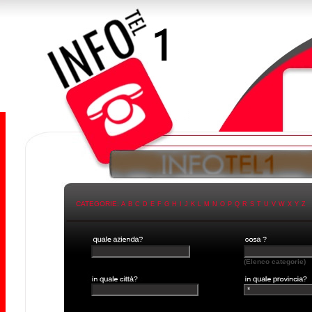
CATEGORIE:
A
B
C
D
E
F
G
H
I
J
K
L
M
N
O
P
Q
R
S
T
U
V
W
X
Y
Z
(Elenco categorie)