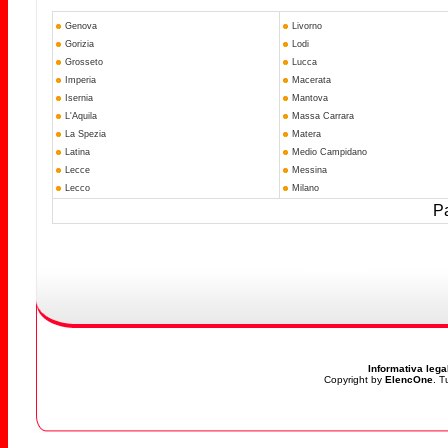
Genova
Livorno
Gorizia
Lodi
Grosseto
Lucca
Imperia
Macerata
Isernia
Mantova
L'Aquila
Massa Carrara
La Spezia
Matera
Latina
Medio Campidano
Lecce
Messina
Lecco
Milano
Pa
Informativa lega
Copyright by
ElencOne
. T