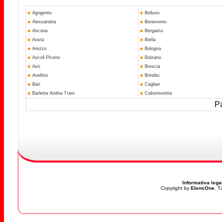
Agrigento
Belluno
Alessandria
Benevento
Ancona
Bergamo
Aosta
Biella
Arezzo
Bologna
Ascoli Piceno
Bolzano
Asti
Brescia
Avellino
Brindisi
Bari
Cagliari
Barletta Andria Trani
Caltanissetta
Pa
Informativa lega
Copyright by
ElencOne
. T