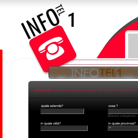
CATEGORIE:
A
B
C
D
E
F
G
H
I
J
K
L
M
N
O
P
Q
R
S
T
U
V
W
X
Y
Z
(Elenco categorie)