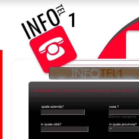
CATEGORIE:
A
B
C
D
E
F
G
H
I
J
K
L
M
N
O
P
Q
R
S
T
U
V
W
X
Y
Z
(Elenco categorie)