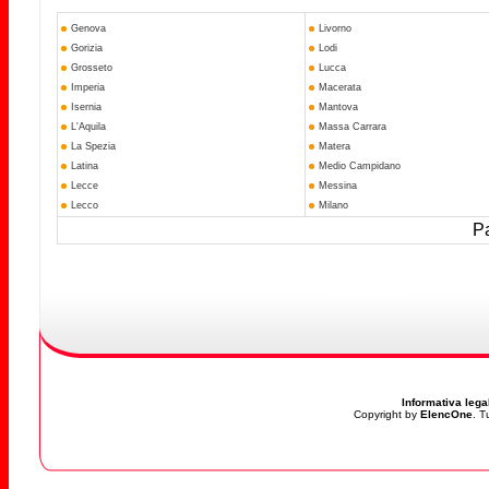
Genova
Livorno
Gorizia
Lodi
Grosseto
Lucca
Imperia
Macerata
Isernia
Mantova
L'Aquila
Massa Carrara
La Spezia
Matera
Latina
Medio Campidano
Lecce
Messina
Lecco
Milano
Pa
Informativa lega
Copyright by
ElencOne
. T