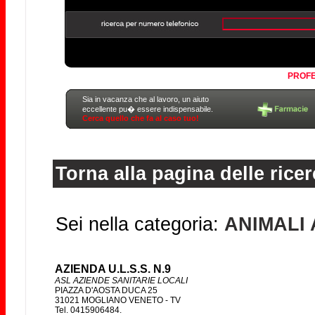
PROFE
Sia in vacanza che al lavoro, un aiuto
eccellente pu� essere indispensabile.
Cerca quello che fa al caso tuo!
Torna alla pagina delle ricer
Sei nella categoria:
ANIMALI
AZIENDA U.L.S.S. N.9
ASL AZIENDE SANITARIE LOCALI
PIAZZA D'AOSTA DUCA 25
31021 MOGLIANO VENETO - TV
Tel. 0415906484.