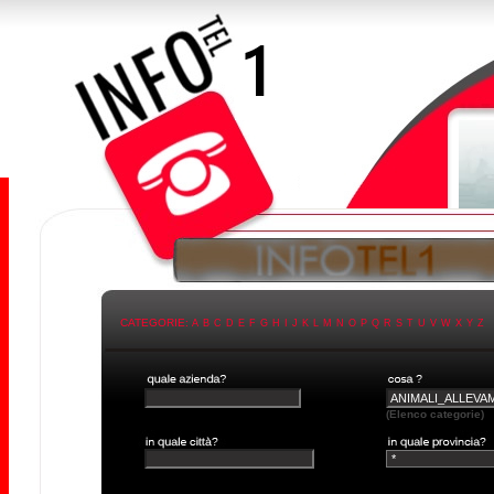
CATEGORIE:
A
B
C
D
E
F
G
H
I
J
K
L
M
N
O
P
Q
R
S
T
U
V
W
X
Y
Z
(Elenco categorie)