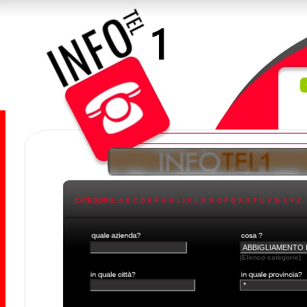
CATEGORIE:
A
B
C
D
E
F
G
H
I
J
K
L
M
N
O
P
Q
R
S
T
U
V
W
X
Y
Z
(Elenco categorie)