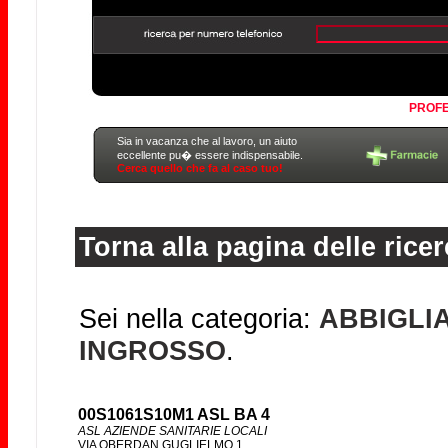
PROFE
Sia in vacanza che al lavoro, un aiuto
eccellente pu� essere indispensabile.
Cerca quello che fa al caso tuo!
Torna alla pagina delle ricer
Sei nella categoria:
ABBIGLI
INGROSSO
.
00S1061S10M1 ASL BA 4
ASL AZIENDE SANITARIE LOCALI
VIA OBERDAN GUGLIELMO 1