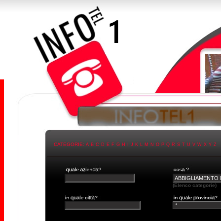
CATEGORIE:
A
B
C
D
E
F
G
H
I
J
K
L
M
N
O
P
Q
R
S
T
U
V
W
X
Y
Z
(Elenco categorie)