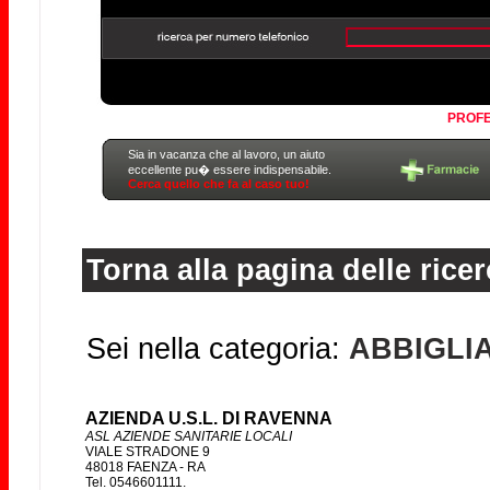
PROFE
Sia in vacanza che al lavoro, un aiuto
eccellente pu� essere indispensabile.
Cerca quello che fa al caso tuo!
Torna alla pagina delle ricer
Sei nella categoria:
ABBIGLI
AZIENDA U.S.L. DI RAVENNA
ASL AZIENDE SANITARIE LOCALI
VIALE STRADONE 9
48018 FAENZA - RA
Tel. 0546601111.