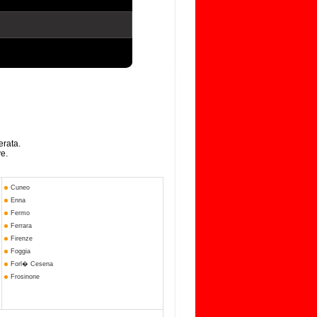
erata.
ve.
Cuneo
Enna
Fermo
Ferrara
Firenze
Foggia
Forl� Cesena
Frosinone