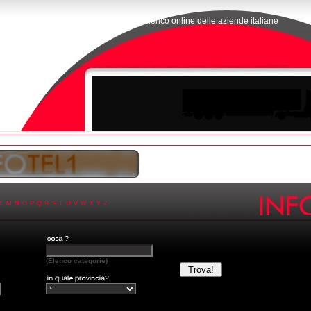
L'elenco online delle aziende italiane
L
M
N
O
P
Q
R
S
T
U
V
W
X
Y
Z
(Elenco categorie)