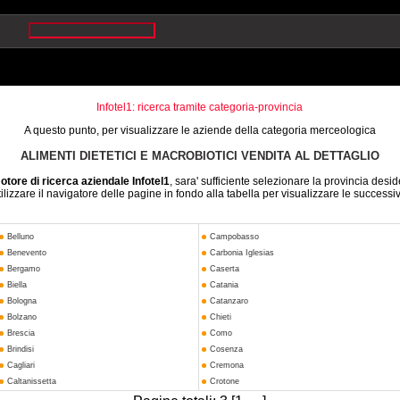
Infotel1: ricerca tramite categoria-provincia
A questo punto, per visualizzare le aziende della categoria merceologica
ALIMENTI DIETETICI E MACROBIOTICI VENDITA AL DETTAGLIO
otore di ricerca aziendale Infotel1
, sara' sufficiente selezionare la provincia desid
ilizzare il navigatore delle pagine in fondo alla tabella per visualizzare le successi
Belluno
Campobasso
Benevento
Carbonia Iglesias
Bergamo
Caserta
Biella
Catania
Bologna
Catanzaro
Bolzano
Chieti
Brescia
Como
Brindisi
Cosenza
Cagliari
Cremona
Caltanissetta
Crotone