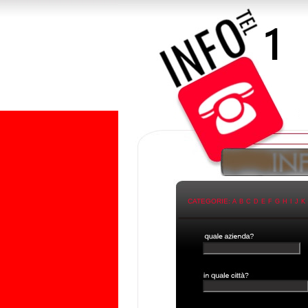
CATEGORIE:
A
B
C
D
E
F
G
H
I
J
K