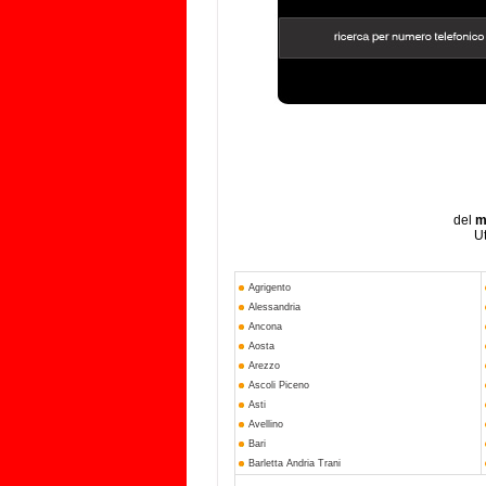
del
m
Ut
Agrigento
Alessandria
Ancona
Aosta
Arezzo
Ascoli Piceno
Asti
Avellino
Bari
Barletta Andria Trani