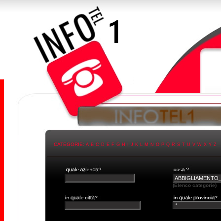
CATEGORIE:
A
B
C
D
E
F
G
H
I
J
K
L
M
N
O
P
Q
R
S
T
U
V
W
X
Y
Z
(Elenco categorie)