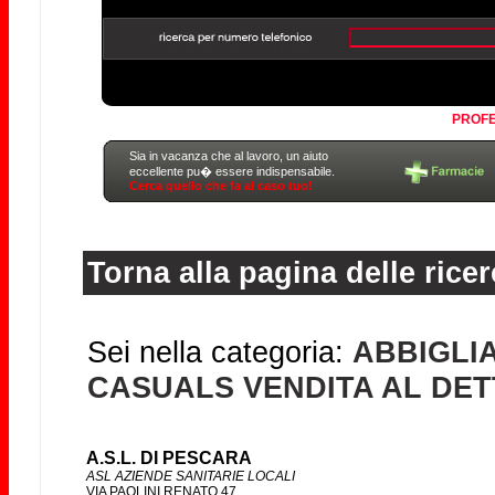
PROFE
Sia in vacanza che al lavoro, un aiuto
eccellente pu� essere indispensabile.
Cerca quello che fa al caso tuo!
Torna alla pagina delle ricer
Sei nella categoria:
ABBIGLI
CASUALS VENDITA AL DET
A.S.L. DI PESCARA
ASL AZIENDE SANITARIE LOCALI
VIA PAOLINI RENATO 47